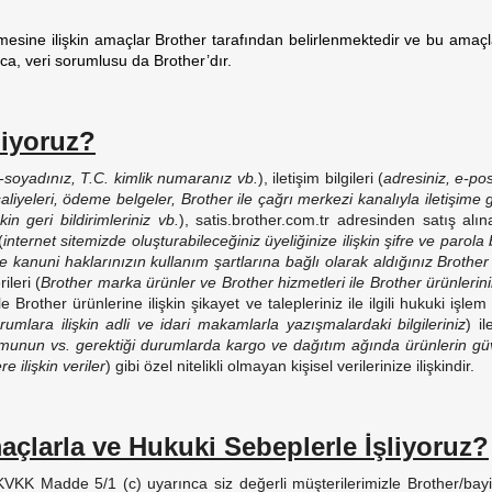
nmesine ilişkin amaçlar Brother tarafından belirlenmektedir ve bu amaç
a, veri sorumlusu da Brother’dır.
şliyoruz?
-soyadınız, T.C. kimlik numaranız vb.
), iletişim bilgileri (
adresiniz, e-po
rsaliyeleri, ödeme belgeler, Brother ile çağrı merkezi kanalıyla iletişime
kin geri bildirimleriniz vb.
), satis.brother.com.tr adresinden satış al
(
internet sitemizde oluşturabileceğiniz üyeliğinize ilişkin şifre ve parola bi
ve kanuni haklarınızın kullanım şartlarına bağlı olarak aldığınız Brothe
ileri (
Brother marka ürünler ve Brother hizmetleri ile Brother ürünlerini
ile Brother ürünlerine ilişkin şikayet ve talepleriniz ile ilgili hukuki işlem 
umlara ilişkin adli ve idari makamlarla yazışmalardaki bilgileriniz
) i
ulumunun vs. gerektiği durumlarda kargo ve dağıtım ağında ürünlerin güv
e ilişkin veriler
) gibi özel nitelikli olmayan kişisel verilerinize ilişkindir.
maçlarla ve Hukuki Sebeplerle İşliyoruz?
lgili KVKK Madde 5/1 (c) uyarınca siz değerli müşterilerimizle Brother/b