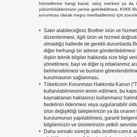
hizmetlerine hangi kanal, satış merkezi ya da 
yükümlülüklerimizin yerine getirilebilmesi, KVKK M
sorumlusu olarak meşru menfaatlerimiz için zorun
Satın alabileceğiniz Brother ürün ve hizmetl
düzenlenmesi, ilgili ürün ve hizmeti doğrud
olmadığı) hallerde de gerekli durumlarda Br
diğer herhangi bir adrese gönderilebilmesi v
ilişkin teknik bilgiler hakkında size bilgi ve
yönetilmesi, bayi ve diğer iş ortaklarımız ar
belirlenebilmesi ve bunların görevlendirilme
kurulmasının sağlanması,
Tüketicinin Korunması Hakkında Kanun (“TKH
kullanılabilmesinin temin edilmesi, bu kaps
kaynaklanan haklarınızı kullanmanız halind
bedelinin ödenmesi veya uygulanabilir oldu
ürün değişikliği taleplerinizin ya da onarı
kurulumunun yapılabilmesi, garanti belgeni
bilgilerinizin ve ürünlerinizin yetkili servisl
Daha sonraki süreçte satis.brother.com.tr ad