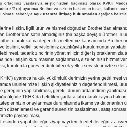
iş ortağımız vasıtasıyla eriştiğinizden bağımsız olarak KVKK Madd
adde 5/2 (e) uyarınca Brother ve sizlerin haklarının tesisi, kullanılma
lu olması sebebiyle
açık rızanıza ihtiyaç bulunmadan
aşağıda belirtil
erine ilişkin, ilgili ürün ve hizmeti doğrudan Brother’dan almanız
an Brother’dan satın almadığınız (bir başka deyişle Brother’ın 
other olarak katma değerli hizmetlerimiz kapsamında Brother ürü
e teslimi, yetkili servislerimiz aracılığıyla kurulumunun yapılabi
rilebilmesi, tedarik zincirinin yönetimi için diğer iş ortaklarımızla 
asında iletişim kurulmasının sağlanması, size en hızlı hizmet vere
si, kurulumla görevlendirilebilecek yetkili servislerimizle sizler
K”) uyarınca hukuki yükümlülüklerimizin yerine getirilmesi ve 
amda ürünlerimize ilişkin şikâyetlerinizin değerlendirilmesi, ü
e gereğinin yapılabilmesi, gerekli durumlarda indirim yapılması
ğu ölçüde TKHK’da belirtilen şartlara tabi olarak cayma hakkını
m taleplerinizin onaylanması durumlarında ikame ya da onarılan ü
zin düzenlemesi ve garanti sürenizin başlatılması, satış sonras
erimizle paylaşılması,
resinden yapabileceğiniz/yapmayı tercih edebileceğiniz alışverişle