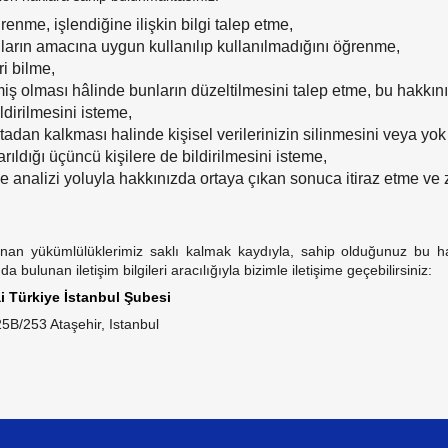
ğrenme, işlendiğine ilişkin bilgi talep etme,
nların amacına uygun kullanılıp kullanılmadığını öğrenme,
ri bilme,
enmiş olması hâlinde bunların düzeltilmesini talep etme, bu hakkı
ildirilmesini isteme,
rtadan kalkması halinde kişisel verilerinizin silinmesini veya yo
rıldığı üçüncü kişilere de bildirilmesini isteme,
 ile analizi yoluyla hakkınızda ortaya çıkan sonuca itiraz etme v
anan yükümlülüklerimiz saklı kalmak kaydıyla, sahip olduğunuz bu h
 bulunan iletişim bilgileri aracılığıyla bizimle iletişime geçebilirsiniz:
i Türkiye İstanbul Şubesi
B/253 Ataşehir, Istanbul