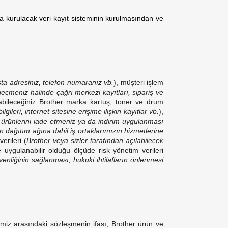
la kurulacak veri kayıt sisteminin kurulmasından ve
sta adresiniz, telefon numaranız vb.
), müşteri işlem
 geçmeniz halinde çağrı merkezi kayıtları, sipariş ve
ınabileceğiniz Brother marka kartuş, toner ve drum
lgileri, internet sitesine erişime ilişkin kayıtlar vb.
),
r ürünlerini iade etmeniz ya da indirim uygulanması
n dağıtım ağına dahil iş ortaklarımızın hizmetlerine
verileri (
Brother veya sizler tarafından açılabilecek
le uygulanabilir olduğu ölçüde risk yönetim verileri
enliğinin sağlanması, hukuki ihtilafların önlenmesi
ayimiz arasındaki sözleşmenin ifası, Brother ürün ve