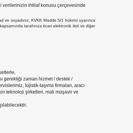
gili verilerinizin ihtilaf konusu çerçevesinde
z ile ad ve soyadınız, KVKK Madde 5/1 hükmü uyarınca
kapsamında tarafınıza ticari elektronik ileti ve diğer
etlerle,
sı gerektiği zaman hizmet / destek /
vislerimiz, lojistik-taşıma firmaları, aracı
kin teknoloji şirketleri, mali müşavir ve
ılabilecektir.