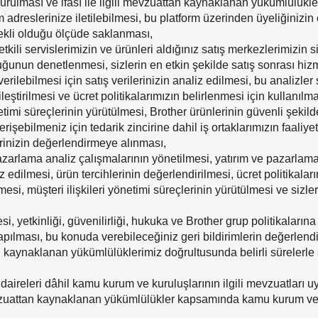
urulması ve ifası ile ilgili mevzuattan kaynaklanan yükümlülükle
m adreslerinize iletilebilmesi, bu platform üzerinden üyeliğinizin
rekli olduğu ölçüde saklanması,
tkili servislerimizin ve ürünleri aldığınız satış merkezlerimizin
unun denetlenmesi, sizlerin en etkin şekilde satış sonrası hizme
verilebilmesi için satış verilerinizin analiz edilmesi, bu analizl
leştirilmesi ve ücret politikalarımızın belirlenmesi için kullanılma
önetimi süreçlerinin yürütülmesi, Brother ürünlerinin güvenli şeki
 erişebilmeniz için tedarik zincirine dahil iş ortaklarımızın faali
lerinizin değerlendirmeye alınması,
zarlama analiz çalışmalarının yönetilmesi, yatırım ve pazarlamaya 
z edilmesi, ürün tercihlerinin değerlendirilmesi, ücret politikala
si, müşteri ilişkileri yönetimi süreçlerinin yürütülmesi ve sizlerl
tesi, yetkinliği, güvenilirliği, hukuka ve Brother grup politikaları
apılması, bu konuda verebileceğiniz geri bildirimlerin değerlendi
tan kaynaklanan yükümlülüklerimiz doğrultusunda belirli süreler
aireleri dâhil kamu kurum ve kuruluşlarının ilgili mevzuatları uy
evzuattan kaynaklanan yükümlülükler kapsamında kamu kurum ve k