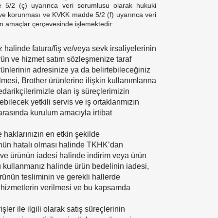
e 5/2 (ç) uyarınca veri sorumlusu olarak hukuki
sı ve korunması ve KVKK madde 5/2 (f) uyarınca veri
en amaçlar çerçevesinde işlemektedir:
 halinde fatura/fiş ve/veya sevk irsaliyelerinin
ürün ve hizmet satım sözleşmenize taraf
nlerinin adresinize ya da belirtebileceğiniz
lmesi, Brother ürünlerine ilişkin kullanımlarına
tedarikçilerimizle olan iş süreçlerimizin
bilecek yetkili servis ve iş ortaklarımızın
 arasında kurulum amacıyla irtibat
haklarınızın en etkin şekilde
rünün hatalı olması halinde TKHK’dan
 ve ürünün iadesi halinde indirim veya ürün
 kullanmanız halinde ürün bedelinin iadesi,
rünün tesliminin ve gerekli hallerde
ı hizmetlerin verilmesi ve bu kapsamda
r ile ilgili olarak satış süreçlerinin