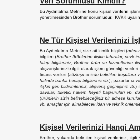
Veri Sorumlusu Kimdir?
Bu Aydınlatma Metni’ne konu kişisel verilerin işle
yönetilmesinden Brother sorumludur. KVKK uyarınc
Ne Tür Kişisel Verilerinizi İ
Bu Aydınlatma Metni; size ait kimlik bilgileri (
adınız
bilgileri (
Brother ürünlerine ilişkin faturalar, sevk i
talep bilgileriniz, Brother ürün ve hizmetlerine iliş
alışverişlerinizle ilgili olarak işlem güvenliği verileri 
finans verileri (
sözleşmenizde belirtilen koşullara 
halinde banka hesap bilgileriniz vb.
), pazarlama ver
ilişkin geri bildirimleriniz, alışveriş geçmişiniz vb.
) 
davalar, tüketici hakem heyeti başvuruları vb. dur
(
ürünlerin sizin belirtebileceğiniz bir adrese kur
vb. amaçlar için alınabilecek idari ve teknik önlemler
Kişisel Verilerinizi Hangi A
Brother, yukarıda belirtilen kişisel verileriniz, i