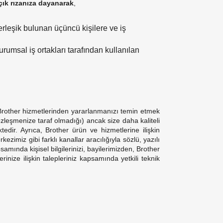
çık rızanıza dayanarak
,
erleşik bulunan üçüncü kişilere ve iş
urumsal iş ortakları tarafından kullanılan
ğer Brother hizmetlerinden yararlanmanızı temin etmek
zleşmenize taraf olmadığı) ancak size daha kaliteli
tedir. Ayrıca, Brother ürün ve hizmetlerine ilişkin
ezimiz gibi farklı kanallar aracılığıyla sözlü, yazılı
samında kişisel bilgilerinizi, bayilerimizden, Brother
nize ilişkin talepleriniz kapsamında yetkili teknik