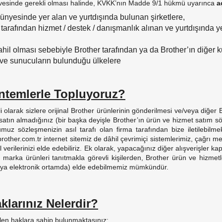
çevesinde gerekli olması halinde, KVKK’nın Madde 9/1 hükmü uyarınca
a
bünyesinde yer alan ve yurtdışında bulunan şirketlere,
ı tarafından hizmet / destek / danışmanlık alınan ve yurtdışında y
dahil olması sebebiyle Brother tarafından ya da Brother’ın diğer k
ı ve sunucuların bulunduğu ülkelere
Yöntemlerle Topluyoruz?
ilgili olarak sizlere orijinal Brother ürünlerinin gönderilmesi ve/veya di
 satın almadığınız (bir başka deyişle Brother’ın ürün ve hizmet satım sö
uz sözleşmenizin asıl tarafı olan firma tarafından bize iletilebilmek
other.com.tr internet sitemiz de dâhil çevrimiçi sistemlerimiz, çağrı merk
rilerinizi elde edebiliriz. Ek olarak, yapacağınız diğer alışverişler kap
marka ürünleri tanıtmakla görevli kişilerden, Brother ürün ve hizmetleri
 veya elektronik ortamda) elde edebilmemiz mümkündür.
aklarınız Nelerdir?
ilen haklara sahip bulunmaktasınız: