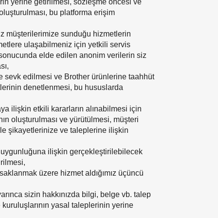
rin yerine getirilmesi, sözleşme öncesi ve
 oluşturulması, bu platforma erişim
 siz müşterilerimize sunduğu hizmetlerin
tlere ulaşabilmeniz için yetkili servis
er sonucunda elde edilen anonim verilerin siz
sı,
lde sevk edilmesi ve Brother ürünlerine taahhüt
yetlerinin denetlenmesi, bu hususlarda
ilişkin etkili kararların alınabilmesi için
rının oluşturulması ve yürütülmesi, müşteri
e şikayetlerinize ve taleplerine ilişkin
na uygunluğuna ilişkin gerçekleştirilebilecek
rilmesi,
le saklanmak üzere hizmet aldığımız üçüncü
arınca sizin hakkınızda bilgi, belge vb. talep
uruluşlarının yasal taleplerinin yerine