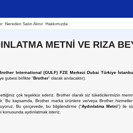
er
Nereden Satın Alınır
Hakkımızda
INLATMA METNİ VE RIZA BE
Brother International (GULF) FZE Merkezi Dubai Türkiye İstanb
e şubesi birlikte “
Brother
” olarak anılacaktır).
ettiğiniz çok teşekkür ederiz.
Brother olarak siz tüketicilerimizin mem
dir. Bu kapsamda, Brother marka ürünlere ve/veya Brother hizmetlerin
duyuyoruz. Bu çerçevede, bu bilgilendirme (“
Aydınlatma Metni
”) ile s
esi konusunda aydınlatmak isteriz.