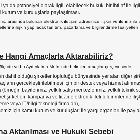
ili ya da potansiyel olarak ilgili olabilecek hukuki bir ihtilaf ile il
i kurum ve kuruluşlarla paylaşılması.
iniz arasında bulunan elektronik iletişim adresinize ilişkin verilerini
lerine ilişkin yapılacak tanıtım, pazarlama ve bilgilendirme faaliyetleri 
ve Hangi Amaçlarla Aktarabiliriz?
uğu ölçüde ve bu Aydınlatma Metni’nde belirtilen amaçlar çerçevesinde;
’ın dâhil olduğu şirketler topluluğu bünyesinde yer alan diğer şirk
maçların gerçekleştirilebilmesi için bir destek veya hizmet alınma
örneğin bayilerimiz, yetkili satış merkezlerimiz, yetkili teknik ser
t şirketleri, kampanya ve ticari elektronik ileti bildirimlerine iliş
eme veya IT/bilgi teknoloji firmaları),
miz için kamu kurum ve kuruluşları ile yargı organları ile paylaş
şına Aktarılması ve Hukuki Sebebi