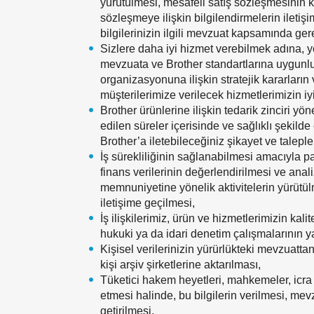
yürütülmesi, mesafeli satış sözleşmesinin k
sözleşmeye ilişkin bilgilendirmelerin iletişi
bilgilerinizin ilgili mevzuat kapsamında ge
Sizlere daha iyi hizmet verebilmek adına, ye
mevzuata ve Brother standartlarına uygunluğ
organizasyonuna ilişkin stratejik kararların 
müşterilerimize verilecek hizmetlerimizin iyi
Brother ürünlerine ilişkin tedarik zinciri y
edilen süreler içerisinde ve sağlıklı şekilde
Brother’a iletebileceğiniz şikayet ve talep
İş sürekliliğinin sağlanabilmesi amacıyla pa
finans verilerinin değerlendirilmesi ve anali
memnuniyetine yönelik aktivitelerin yürütülme
iletişime geçilmesi,
İş ilişkilerimiz, ürün ve hizmetlerimizin kali
hukuki ya da idari denetim çalışmalarının y
Kişisel verilerinizin yürürlükteki mevzuat
kişi arşiv şirketlerine aktarılması,
Tüketici hakem heyetleri, mahkemeler, icra d
etmesi halinde, bu bilgilerin verilmesi, m
getirilmesi,