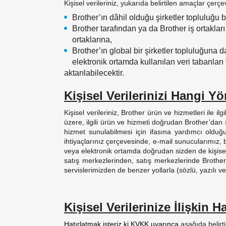
Kişisel
verileriniz
, yukarıda belirtilen amaçlar çer
Brother’ın dâhil olduğu şirketler topluluğu 
Brother tarafından ya da Brother iş ortaklar
ortaklarına,
Brother’ın global bir şirketler topluluğuna 
elektronik ortamda kullanılan veri tabanlar
aktarılabilecektir.
Kişisel Verilerinizi Hangi 
Kişisel verileriniz, Brother ürün ve hizmetleri ile 
üzere, ilgili ürün ve hizmeti doğrudan Brother’dan
hizmet sunulabilmesi için ifasına yardımcı olduğum
ihtiyaçlarınız çerçevesinde, e-mail sunucularımız, br
veya elektronik ortamda doğrudan sizden de kişisel ve
satış merkezlerinden, satış merkezlerinde Brother 
servislerimizden de benzer yollarla (sözlü, yazılı
Kişisel Verilerinize İlişkin H
Hatırlatmak isteriz ki KVKK uyarınca
aşağıda belirt