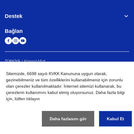
Destek
Bağlan
TÜRKİYE
Küresel Ağ
Sitemizde, 6698 sayılı KVKK Kanununa uygun olarak,
KVKK
Kullanım Koşulları
Site haritası
Küresel Siteye Git
gezinebilmeniz ve tüm özelliklerini kullanabilmeniz için
zorunlu
©
2026
BROTHER INTERNATIONAL (GULF) FZE Tüm Hakları
olan çerezler
kullanılmaktadır. İnternet sitemizi kullanarak, bu
Saklıdır
çerezlerin kullanımını kabul etmiş oluyorsunuz. Daha fazla bilgi
için, lütfen tıklayın
Daha fazlasını gör
Kabul Et