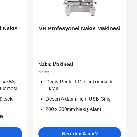
 Nakış
VR Profesyonel Nakış Makinesi
Nakış Makinesi
Nakış
ı ve My
Geniş Renkli LCD Dokunmatik
gulaması
Ekran
Yüksek
Desen Aktarımı için USB Girişi
n
200 x 200mm Nakış Alanı
me
Nereden Alınır?