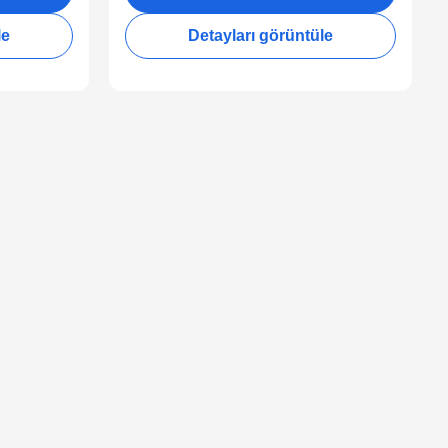
le
Detayları görüntüle