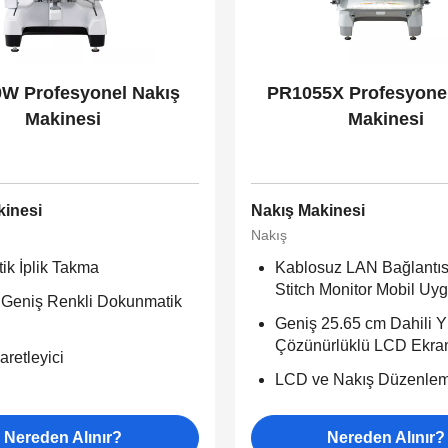
W Profesyonel Nakış
PR1055X Profesyonel
Makinesi
Makinesi
kinesi
Nakış Makinesi
Nakış
ik İplik Takma
Kablosuz LAN Bağlantıs
Stitch Monitor Mobil Uy
 Geniş Renkli Dokunmatik
Geniş 25.65 cm Dahili 
Çözünürlüklü LCD Ekra
aretleyici
LCD ve Nakış Düzenle
Nereden Alınır?
Nereden Alınır?