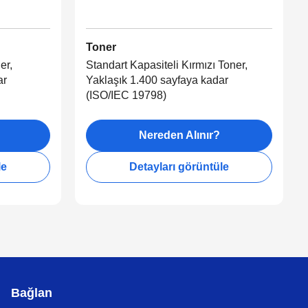
Toner
er,
Standart Kapasiteli Kırmızı Toner,
ar
Yaklaşık 1.400 sayfaya kadar
(ISO/IEC 19798)
Nereden Alınır?
le
Detayları görüntüle
Bağlan