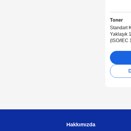
Toner
Standart K
Yaklaşık 
(ISO/IEC 
D
Hakkımızda