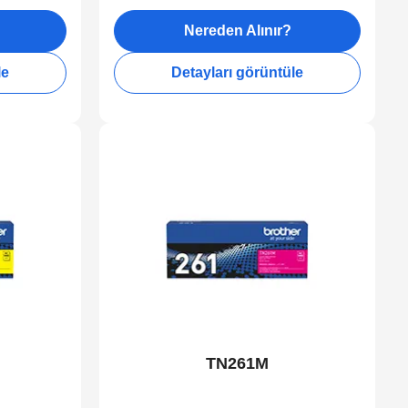
Nereden Alınır?
le
Detayları görüntüle
TN261M