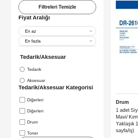
Filtreleri Temizle
Fiyat Aralığı
Tedarik/Aksesuar
Tedarik
Aksesuar
Tedarik/Aksesuar Kategorisi
Diğerleri
Drum
1 adet Si
Diğerleri
Mavi/ Kırm
Drum
Yaklaşık 
sayfa/iş)
Toner