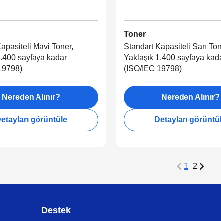
Toner
apasiteli Mavi Toner,
Standart Kapasiteli Sarı Ton
1.400 sayfaya kadar
Yaklaşık 1.400 sayfaya kad
19798)
(ISO/IEC 19798)
Nereden Alınır?
Nereden Alınır?
etayları görüntüle
Detayları görüntü
1
2
Destek