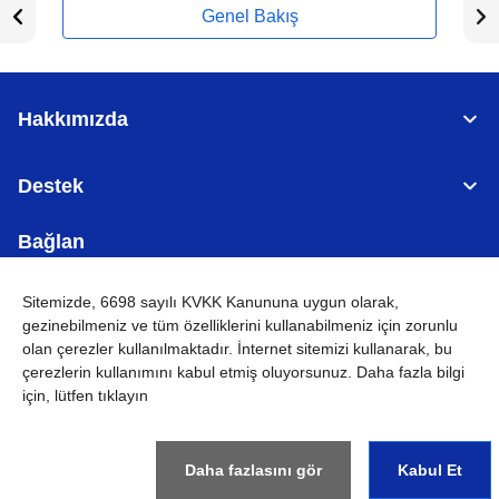
Genel Bakış
Hakkımızda
Destek
Bağlan
Sitemizde, 6698 sayılı KVKK Kanununa uygun olarak,
gezinebilmeniz ve tüm özelliklerini kullanabilmeniz için
zorunlu
olan çerezler
kullanılmaktadır. İnternet sitemizi kullanarak, bu
TÜRKİYE
Küresel Ağ
çerezlerin kullanımını kabul etmiş oluyorsunuz. Daha fazla bilgi
için, lütfen tıklayın
KVKK
Kullanım Koşulları
Site haritası
Küresel Siteye Git
©
2026
BROTHER INTERNATIONAL (GULF) FZE Tüm Hakları
Saklıdır
Daha fazlasını gör
Kabul Et