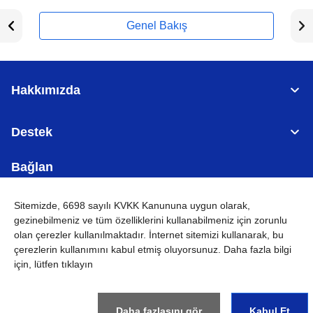
Genel Bakış
Hakkımızda
Destek
Bağlan
Sitemizde, 6698 sayılı KVKK Kanununa uygun olarak,
gezinebilmeniz ve tüm özelliklerini kullanabilmeniz için
zorunlu
olan çerezler
kullanılmaktadır. İnternet sitemizi kullanarak, bu
TÜRKİYE
Küresel Ağ
çerezlerin kullanımını kabul etmiş oluyorsunuz. Daha fazla bilgi
için, lütfen tıklayın
KVKK
Kullanım Koşulları
Site haritası
Küresel Siteye Git
©
2026
BROTHER INTERNATIONAL (GULF) FZE Tüm Hakları
Saklıdır
Daha fazlasını gör
Kabul Et