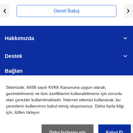
Genel Bakış
Hakkımızda
Destek
Bağlan
Sitemizde, 6698 sayılı KVKK Kanununa uygun olarak,
gezinebilmeniz ve tüm özelliklerini kullanabilmeniz için
zorunlu
olan çerezler
kullanılmaktadır. İnternet sitemizi kullanarak, bu
TÜRKİYE
Küresel Ağ
çerezlerin kullanımını kabul etmiş oluyorsunuz. Daha fazla bilgi
için, lütfen tıklayın
KVKK
Kullanım Koşulları
Site haritası
Küresel Siteye Git
©
2026
BROTHER INTERNATIONAL (GULF) FZE Tüm Hakları
Saklıdır
Daha fazlasını gör
Kabul Et