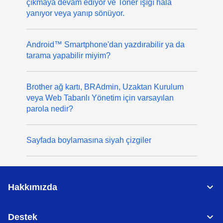
çıkmaya devam ediyor ve Toner ışığı hala
yanıyor veya yanıp sönüyor.
Android™ Smartphone'dan yazdırabilir ya da
tarama yapabilir miyim?
Brother ağ kartı, BRAdmin, Uzaktan Kurulum
veya Web Tabanlı Yönetim için varsayılan
parola nedir?
Sayfada boylamasına siyah çizgiler
Hakkımızda
Destek