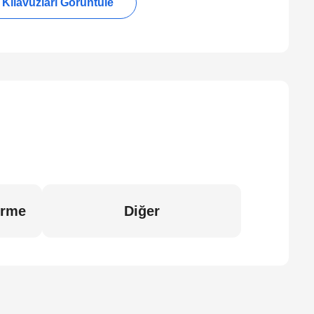
Kılavuzları Görüntüle
erme
Diğer