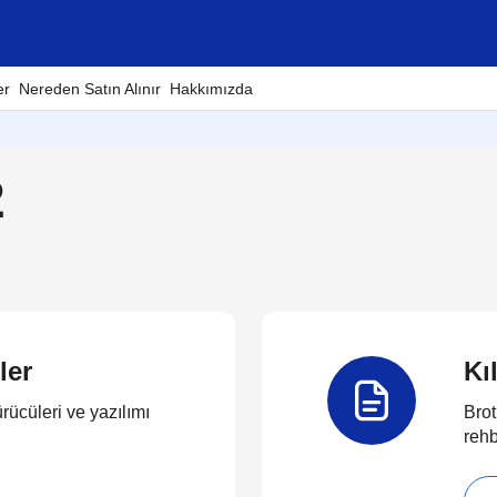
er
Nereden Satın Alınır
Hakkımızda
2
ler
Kı
rücüleri ve yazılımı
Brot
rehb