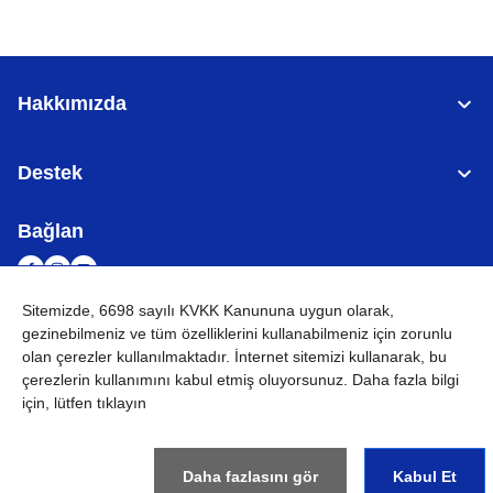
Hakkımızda
Destek
Bağlan
Sitemizde, 6698 sayılı KVKK Kanununa uygun olarak,
gezinebilmeniz ve tüm özelliklerini kullanabilmeniz için
zorunlu
TÜRKİYE
Küresel Ağ
olan çerezler
kullanılmaktadır. İnternet sitemizi kullanarak, bu
çerezlerin kullanımını kabul etmiş oluyorsunuz. Daha fazla bilgi
KVKK
Kullanım Koşulları
Site haritası
Küresel Siteye Git
için, lütfen tıklayın
©
2026
BROTHER INTERNATIONAL (GULF) FZE Tüm Hakları
Saklıdır
Daha fazlasını gör
Kabul Et