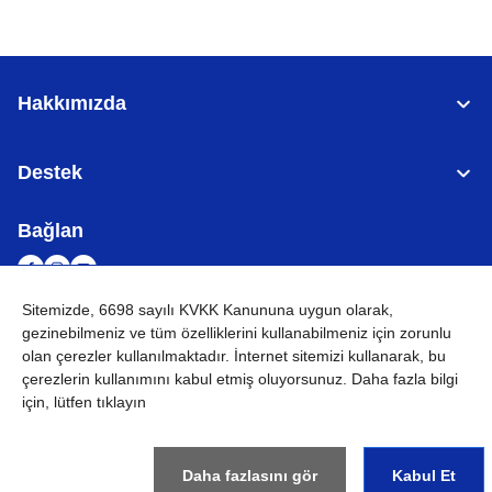
Hakkımızda
Destek
Bağlan
Sitemizde, 6698 sayılı KVKK Kanununa uygun olarak,
gezinebilmeniz ve tüm özelliklerini kullanabilmeniz için
zorunlu
TÜRKİYE
Küresel Ağ
olan çerezler
kullanılmaktadır. İnternet sitemizi kullanarak, bu
çerezlerin kullanımını kabul etmiş oluyorsunuz. Daha fazla bilgi
KVKK
Kullanım Koşulları
Site haritası
Küresel Siteye Git
için, lütfen tıklayın
©
2026
BROTHER INTERNATIONAL (GULF) FZE Tüm Hakları
Saklıdır
Daha fazlasını gör
Kabul Et