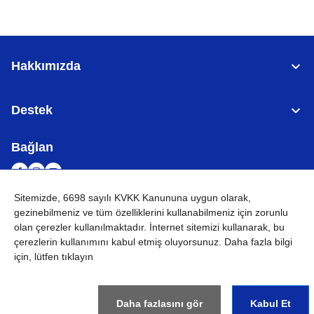
Hakkımızda
Destek
Bağlan
Sitemizde, 6698 sayılı KVKK Kanununa uygun olarak,
gezinebilmeniz ve tüm özelliklerini kullanabilmeniz için
zorunlu
TÜRKİYE
Küresel Ağ
olan çerezler
kullanılmaktadır. İnternet sitemizi kullanarak, bu
çerezlerin kullanımını kabul etmiş oluyorsunuz. Daha fazla bilgi
KVKK
Kullanım Koşulları
Site haritası
Küresel Siteye Git
için, lütfen tıklayın
©
2026
BROTHER INTERNATIONAL (GULF) FZE Tüm Hakları
Saklıdır
Daha fazlasını gör
Kabul Et