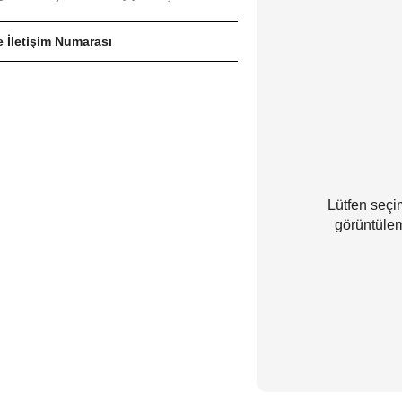
 İletişim Numarası
Lütfen seçim
görüntülem