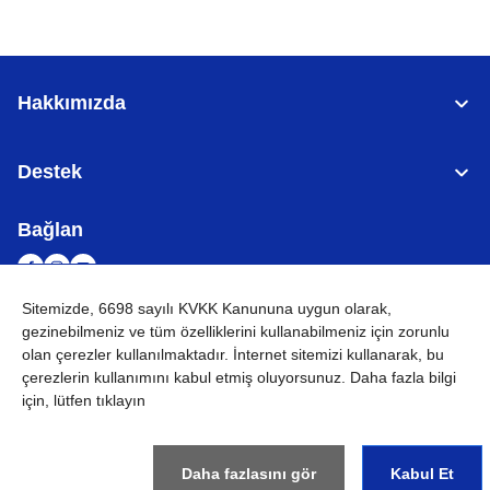
Hakkımızda
Destek
Bağlan
Sitemizde, 6698 sayılı KVKK Kanununa uygun olarak,
gezinebilmeniz ve tüm özelliklerini kullanabilmeniz için
zorunlu
TÜRKİYE
Küresel Ağ
olan çerezler
kullanılmaktadır. İnternet sitemizi kullanarak, bu
çerezlerin kullanımını kabul etmiş oluyorsunuz. Daha fazla bilgi
KVKK
Kullanım Koşulları
Site haritası
Küresel Siteye Git
için, lütfen tıklayın
©
2026
BROTHER INTERNATIONAL (GULF) FZE Tüm Hakları
Saklıdır
Daha fazlasını gör
Kabul Et