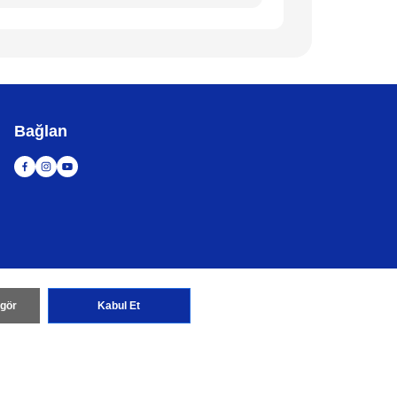
Bağlan
 gör
Kabul Et
tası
Küresel Siteye Git
r