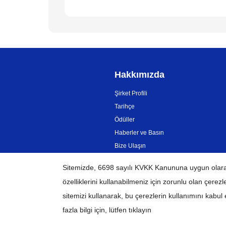
Hakkımızda
Şirket Profili
Tarihçe
Ödüller
Haberler ve Basın
Bize Ulaşın
Sitemizde, 6698 sayılı KVKK Kanununa uygun olara
TÜRKİYE
Küresel Ağ
özelliklerini kullanabilmeniz için
zorunlu olan çerezl
sitemizi kullanarak, bu çerezlerin kullanımını kabu
fazla bilgi için, lütfen tıklayın