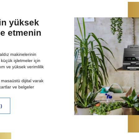
çin yüksek
lde etmenin
yaldız makinelerinin
küçük işletmeler için
nım ve yüksek verimlilik
n masaüstü dijital varak
kartlar ve belgeler
)