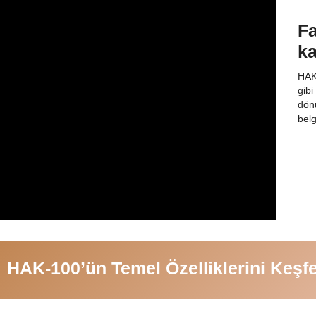
Fa
ka
HAK-
gibi
dönü
belg
HAK-100’ün Temel Özelliklerini Keşf