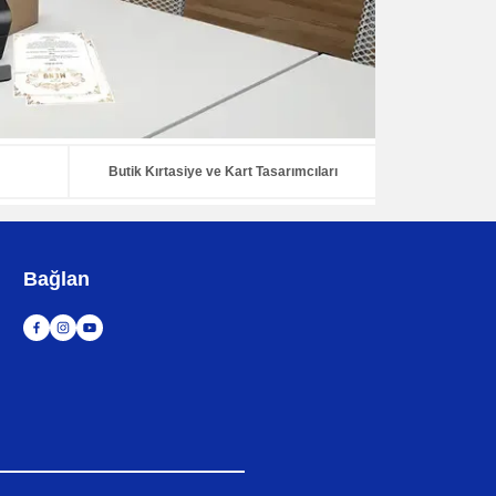
'Next'
not
set
for
language
'en'
(Site:
Butik Kırtasiye ve Kart Tasarımcıları
'MAIN-
EU-
Landing').
Bağlan