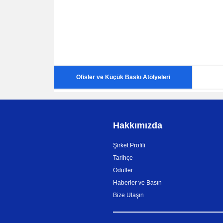
'Previous'
not
set
for
language
'en'
(Site:
Ofisler ve Küçük Baskı Atölyeleri
'MAIN-
EU-
Landing').
Hakkımızda
Şirket Profili
Tarihçe
Ödüller
Haberler ve Basın
Bize Ulaşın