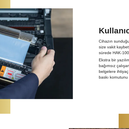
Kullanı
Cihazın sunduğu 
size vakit kaybe
sürede HAK-100 
Ekstra bir yazı
bağımsız çalışan
belgelere ihtiyaç
baskı komutunu v