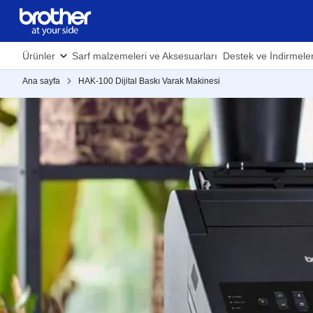
Ürünler
Sarf malzemeleri ve Aksesuarları
Destek ve İndirmele
Ana sayfa
HAK-100 Dijital Baskı Varak Makinesi