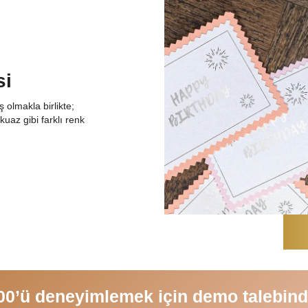
si
 olmakla birlikte;
rkuaz gibi farklı renk
0’ü deneyimlemek için demo talebind