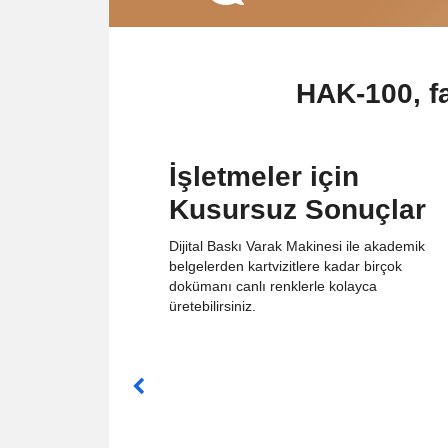
HAK-100, fa
İşletmeler için
Kusursuz Sonuçlar
Dijital Baskı Varak Makinesi ile akademik
belgelerden kartvizitlere kadar birçok
dokümanı canlı renklerle kolayca
üretebilirsiniz.

Error:
Generic
Text
label