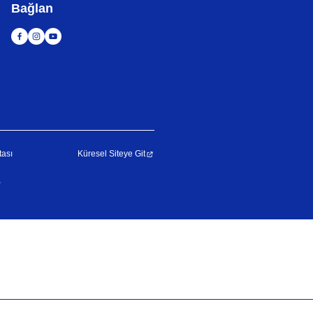
Bağlan
tası
Küresel Siteye Git
r