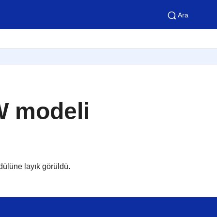
Ara
W modeli
dülüne layık görüldü.