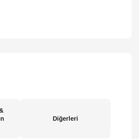
 &
in
Diğerleri