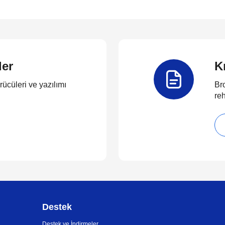
ler
K
rücüleri ve yazılımı
Bro
reh
Destek
Destek ve İndirmeler