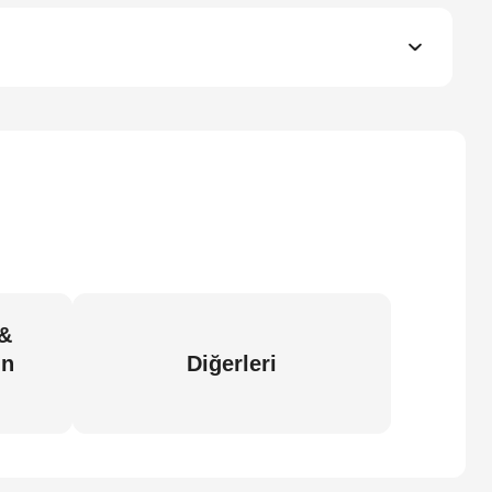
 &
in
Diğerleri