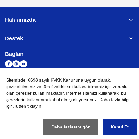
Hakkımızda
Destek
Bağlan
Sitemizde, 6698 sayılı KVKK Kanununa uygun olarak,
TÜRKİYE
Küresel Ağ
gezinebilmeniz ve tüm özelliklerini kullanabilmeniz için
zorunlu
olan çerezler
kullanılmaktadır. İnternet sitemizi kullanarak, bu
KVKK
Kullanım Koşulları
Site haritası
Küresel Siteye Git
çerezlerin kullanımını kabul etmiş oluyorsunuz. Daha fazla bilgi
için, lütfen tıklayın
©
2026
BROTHER INTERNATIONAL (GULF) FZE Tüm Hakları
Saklıdır
Daha fazlasını gör
Kabul Et