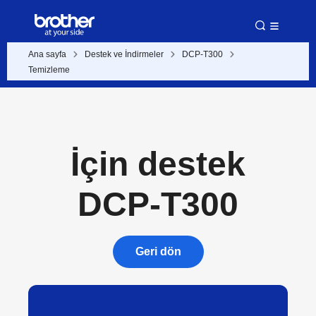
Ana sayfa
Destek ve İndirmeler
DCP-T300
Temizleme
İçin destek
DCP-T300
Geri dön