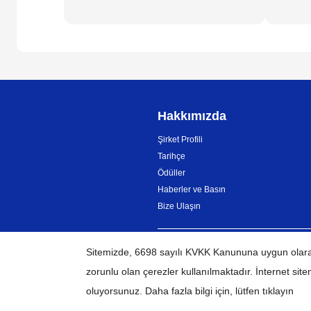
Hakkımızda
Şirket Profili
Tarihçe
Ödüller
Haberler ve Basın
Bize Ulaşın
Sitemizde, 6698 sayılı KVKK Kanununa uygun olarak,
TÜRKİYE
Küresel Ağ
zorunlu olan çerezler
kullanılmaktadır. İnternet site
oluyorsunuz. Daha fazla bilgi için, lütfen tıklayın