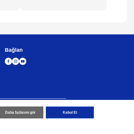
Bağlan
tası
Küresel Siteye Git
Daha fazlasını gör
Kabul Et
r