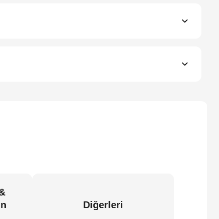
 &
in
Diğerleri