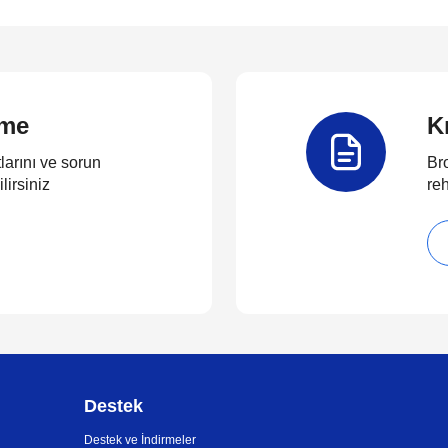
rme
K
larını ve sorun
Bro
lirsiniz
reh
Destek
Destek ve İndirmeler