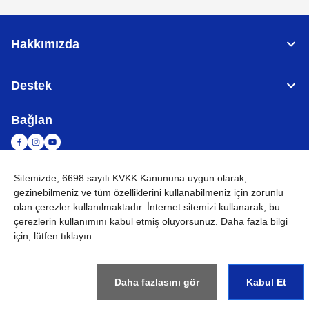
Hakkımızda
Destek
Bağlan
Sitemizde, 6698 sayılı KVKK Kanununa uygun olarak,
TÜRKİYE
Küresel Ağ
gezinebilmeniz ve tüm özelliklerini kullanabilmeniz için
zorunlu
olan çerezler
kullanılmaktadır. İnternet sitemizi kullanarak, bu
KVKK
Kullanım Koşulları
Site haritası
Küresel Siteye Git
çerezlerin kullanımını kabul etmiş oluyorsunuz. Daha fazla bilgi
için, lütfen tıklayın
©
2026
BROTHER INTERNATIONAL (GULF) FZE Tüm Hakları
Saklıdır
Daha fazlasını gör
Kabul Et