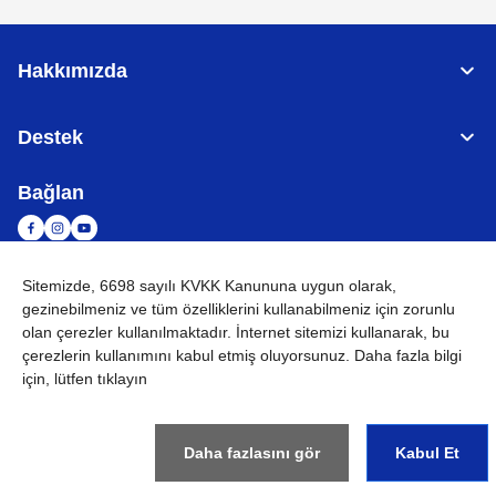
Hakkımızda
Destek
Bağlan
Sitemizde, 6698 sayılı KVKK Kanununa uygun olarak,
TÜRKİYE
Küresel Ağ
gezinebilmeniz ve tüm özelliklerini kullanabilmeniz için
zorunlu
olan çerezler
kullanılmaktadır. İnternet sitemizi kullanarak, bu
KVKK
Kullanım Koşulları
Site haritası
Küresel Siteye Git
çerezlerin kullanımını kabul etmiş oluyorsunuz. Daha fazla bilgi
için, lütfen tıklayın
©
2026
BROTHER INTERNATIONAL (GULF) FZE Tüm Hakları
Saklıdır
Daha fazlasını gör
Kabul Et