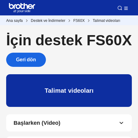
Ana sayfa
Destek ve İndirmeler
FS60X
Talimat videoları
İçin destek FS60X
Geri dön
Talimat videoları
Başlarken (Video)