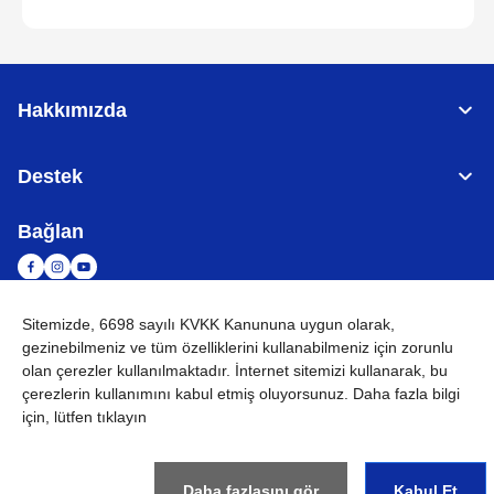
Hakkımızda
Destek
Bağlan
Sitemizde, 6698 sayılı KVKK Kanununa uygun olarak,
TÜRKİYE
Küresel Ağ
gezinebilmeniz ve tüm özelliklerini kullanabilmeniz için
zorunlu
olan çerezler
kullanılmaktadır. İnternet sitemizi kullanarak, bu
KVKK
Kullanım Koşulları
Site haritası
Küresel Siteye Git
çerezlerin kullanımını kabul etmiş oluyorsunuz. Daha fazla bilgi
için, lütfen tıklayın
©
2026
BROTHER INTERNATIONAL (GULF) FZE Tüm Hakları
Saklıdır
Daha fazlasını gör
Kabul Et