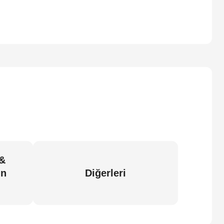
 &
in
Diğerleri