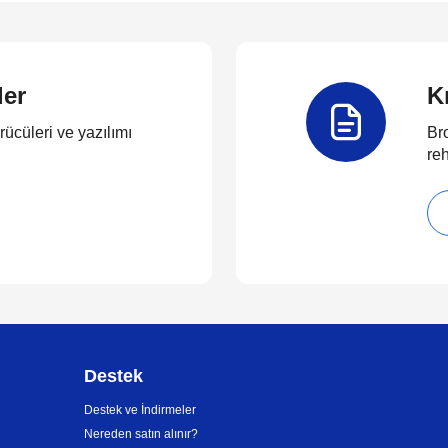
ler
K
rücüleri ve yazılımı
Bro
reh
Destek
Destek ve İndirmeler
Nereden satın alınır?