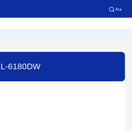
Ara
- HL-6180DW