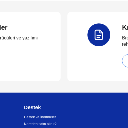
ler
K
rücüleri ve yazılımı
Bro
reh
Destek
Destek ve İndirmeler
Nereden satın alınır?