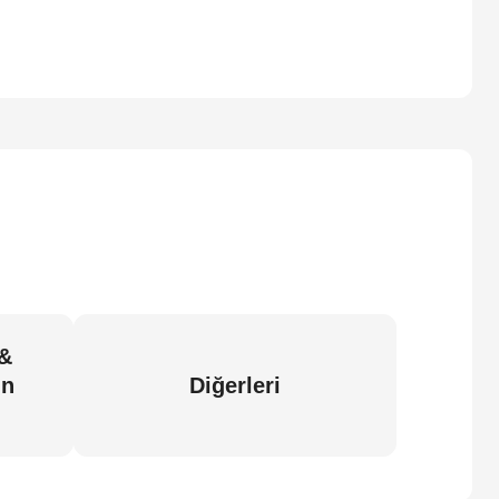
 &
in
Diğerleri