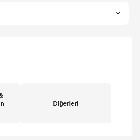
 &
in
Diğerleri