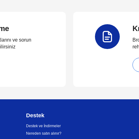
rme
K
larını ve sorun
Bro
lirsiniz
reh
Destek
Destek ve İndirmeler
Nereden satın alınır?