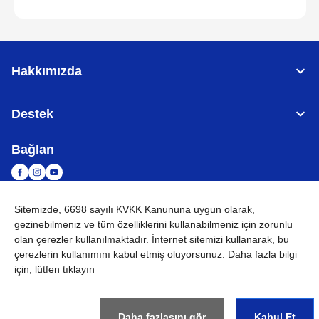
Hakkımızda
Destek
Bağlan
Sitemizde, 6698 sayılı KVKK Kanununa uygun olarak,
TÜRKİYE
Küresel Ağ
gezinebilmeniz ve tüm özelliklerini kullanabilmeniz için
zorunlu
olan çerezler
kullanılmaktadır. İnternet sitemizi kullanarak, bu
KVKK
Kullanım Koşulları
Site haritası
Küresel Siteye Git
çerezlerin kullanımını kabul etmiş oluyorsunuz. Daha fazla bilgi
için, lütfen tıklayın
©
2026
BROTHER INTERNATIONAL (GULF) FZE Tüm Hakları
Saklıdır
Daha fazlasını gör
Kabul Et