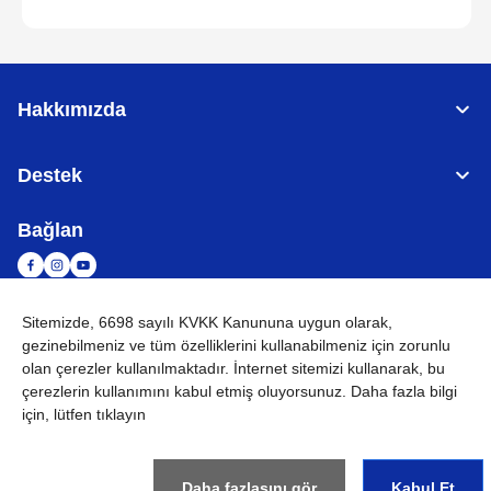
Hakkımızda
Destek
Bağlan
Sitemizde, 6698 sayılı KVKK Kanununa uygun olarak,
TÜRKİYE
Küresel Ağ
gezinebilmeniz ve tüm özelliklerini kullanabilmeniz için
zorunlu
olan çerezler
kullanılmaktadır. İnternet sitemizi kullanarak, bu
KVKK
Kullanım Koşulları
Site haritası
Küresel Siteye Git
çerezlerin kullanımını kabul etmiş oluyorsunuz. Daha fazla bilgi
için, lütfen tıklayın
©
2026
BROTHER INTERNATIONAL (GULF) FZE Tüm Hakları
Saklıdır
Daha fazlasını gör
Kabul Et