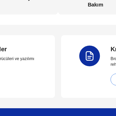
Bakım
ler
K
rücüleri ve yazılımı
Bro
reh