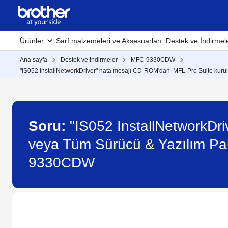
Ürünler
Sarf malzemeleri ve Aksesuarları
Destek ve İndirmel
Ana sayfa
Destek ve İndirmeler
MFC-9330CDW
"IS052 InstallNetworkDriver" hata mesajı CD-ROM'dan MFL-Pro Suite kurul
Soru:
"IS052 InstallNetworkD
veya Tüm Sürücü & Yazılım Pake
9330CDW