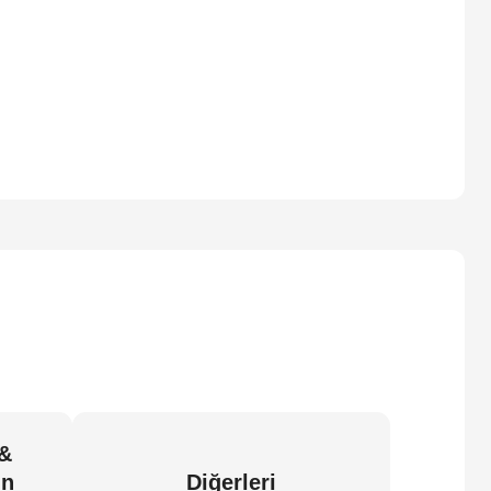
 &
in
Diğerleri