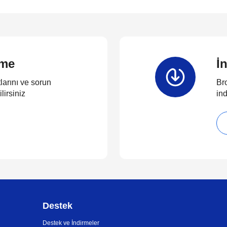
rme
İ
larını ve sorun
Bro
lirsiniz
ind
Destek
Destek ve İndirmeler