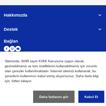
Hakkımızda
Destek
Bağlan
Sitemizde, 6698 sayılı KVKK Kanununa uygun olarak,
TÜRKİYE
Küresel Ağ
gezinebilmeniz ve tüm özelliklerini kullanabilmeniz için
zorunlu
olan çerezler
kullanılmaktadır. İnternet sitemizi kullanarak, bu
KVKK
Kullanım Koşulları
Site haritası
Küresel Siteye Git
çerezlerin kullanımını kabul etmiş oluyorsunuz. Daha fazla bilgi
için, lütfen tıklayın
©
2026
BROTHER INTERNATIONAL (GULF) FZE Tüm Hakları
Saklıdır
Daha fazlasını gör
Kabul Et