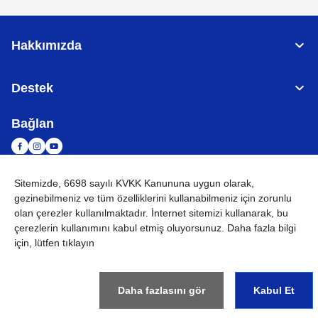
Hakkımızda
Destek
Bağlan
Sitemizde, 6698 sayılı KVKK Kanununa uygun olarak,
TÜRKİYE
Küresel Ağ
gezinebilmeniz ve tüm özelliklerini kullanabilmeniz için
zorunlu
olan çerezler
kullanılmaktadır. İnternet sitemizi kullanarak, bu
KVKK
Kullanım Koşulları
Site haritası
Küresel Siteye Git
çerezlerin kullanımını kabul etmiş oluyorsunuz. Daha fazla bilgi
için, lütfen tıklayın
©
2026
BROTHER INTERNATIONAL (GULF) FZE Tüm Hakları
Saklıdır
Daha fazlasını gör
Kabul Et