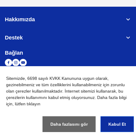
Hakkımızda
Destek
Bağlan
Sitemizde, 6698 sayılı KVKK Kanununa uygun olarak,
TÜRKİYE
Küresel Ağ
gezinebilmeniz ve tüm özelliklerini kullanabilmeniz için
zorunlu
olan çerezler
kullanılmaktadır. İnternet sitemizi kullanarak, bu
KVKK
Kullanım Koşulları
Site haritası
Küresel Siteye Git
çerezlerin kullanımını kabul etmiş oluyorsunuz. Daha fazla bilgi
için, lütfen tıklayın
©
2026
BROTHER INTERNATIONAL (GULF) FZE Tüm Hakları
Saklıdır
Daha fazlasını gör
Kabul Et