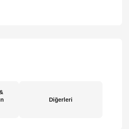
 &
in
Diğerleri