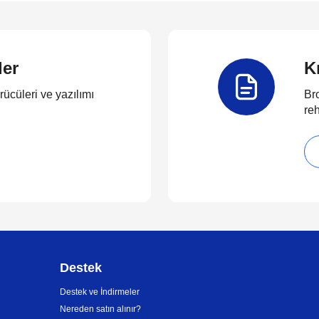
ler
K
rücüleri ve yazılımı
Bro
reh
Destek
Destek ve İndirmeler
Nereden satın alınır?