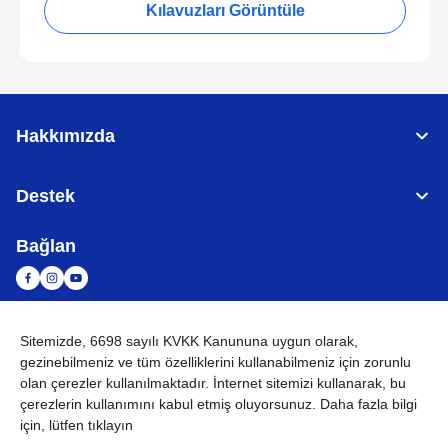
Kılavuzları Görüntüle
Hakkımızda
Destek
Bağlan
Sitemizde, 6698 sayılı KVKK Kanununa uygun olarak,
TÜRKİYE
Küresel Ağ
gezinebilmeniz ve tüm özelliklerini kullanabilmeniz için
zorunlu
olan çerezler
kullanılmaktadır. İnternet sitemizi kullanarak, bu
KVKK
Kullanım Koşulları
Site haritası
Küresel Siteye Git
çerezlerin kullanımını kabul etmiş oluyorsunuz. Daha fazla bilgi
için, lütfen tıklayın
©
2026
BROTHER INTERNATIONAL (GULF) FZE Tüm Hakları
Saklıdır