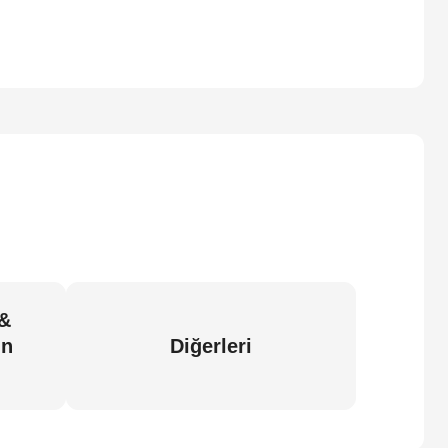
 &
in
Diğerleri