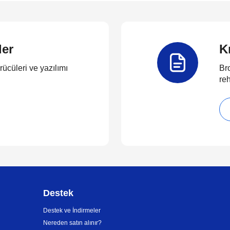
ler
K
rücüleri ve yazılımı
Bro
reh
Destek
Destek ve İndirmeler
Nereden satın alınır?