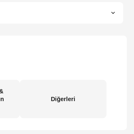
 &
in
Diğerleri