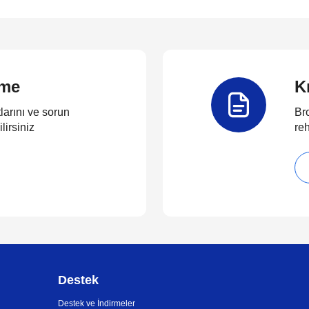
rme
K
larını ve sorun
Bro
lirsiniz
reh
Destek
Destek ve İndirmeler