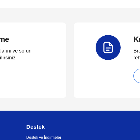
rme
K
larını ve sorun
Bro
lirsiniz
reh
Destek
Destek ve İndirmeler