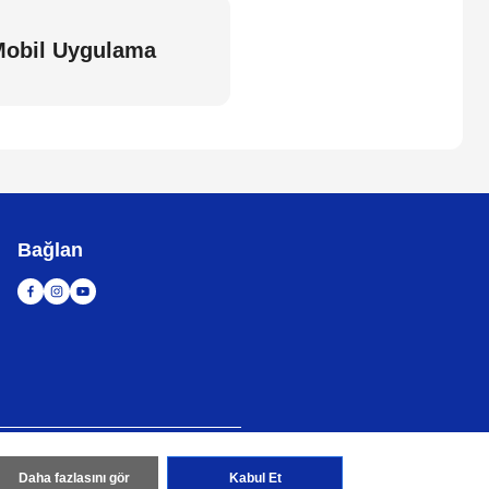
obil Uygulama
Bağlan
tası
Küresel Siteye Git
Daha fazlasını gör
Kabul Et