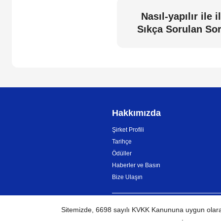
Nasıl-yapılır ile il
Sıkça Sorulan Sor
Hakkımızda
Şirket Profili
Tarihçe
Ödüller
Haberler ve Basın
Bize Ulaşın
Sitemizde, 6698 sayılı KVKK Kanununa uygun olarak,
TÜRKİYE
Küresel Ağ