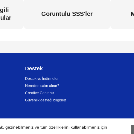
gili
Görüntülü SSS'ler
M
ular
Destek
Destek ve İndirmeler
Nereden satın alınır?
Creative Center
Güvenlik desteği bilgisi
 gezinebilmeniz ve tüm özelliklerini kullanabilmeniz için
KVKK
Kullanım Koşulları
Site hari