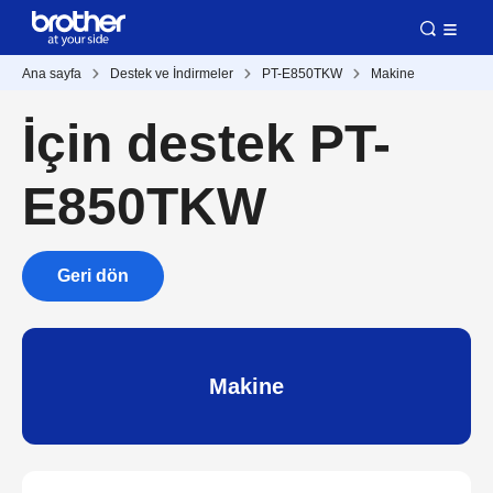
Ana sayfa
Destek ve İndirmeler
PT-E850TKW
Makine
İçin destek PT-
E850TKW
Geri dön
Makine