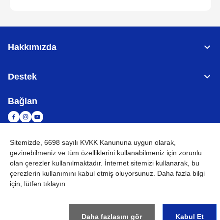
Hakkımızda
Destek
Bağlan
Sitemizde, 6698 sayılı KVKK Kanununa uygun olarak,
TÜRKİYE
Küresel Ağ
gezinebilmeniz ve tüm özelliklerini kullanabilmeniz için
zorunlu
olan çerezler
kullanılmaktadır. İnternet sitemizi kullanarak, bu
KVKK
Kullanım Koşulları
Site haritası
Küresel Siteye Git
çerezlerin kullanımını kabul etmiş oluyorsunuz. Daha fazla bilgi
için, lütfen tıklayın
©
2026
BROTHER INTERNATIONAL (GULF) FZE Tüm Hakları
Saklıdır
Daha fazlasını gör
Kabul Et