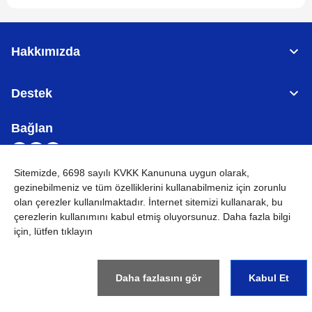
Hakkımızda
Destek
Bağlan
Sitemizde, 6698 sayılı KVKK Kanununa uygun olarak,
gezinebilmeniz ve tüm özelliklerini kullanabilmeniz için
zorunlu
TÜRKİYE
Küresel Ağ
olan çerezler
kullanılmaktadır. İnternet sitemizi kullanarak, bu
çerezlerin kullanımını kabul etmiş oluyorsunuz. Daha fazla bilgi
KVKK
Kullanım Koşulları
Site haritası
Küresel Siteye Git
için, lütfen tıklayın
©
2026
BROTHER INTERNATIONAL (GULF) FZE Tüm Hakları
Saklıdır
Daha fazlasını gör
Kabul Et